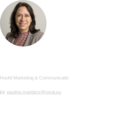
Pauline Manders
Functie(s):
Hoofd Marketing & Communicatie
pauline.manders@roval.eu